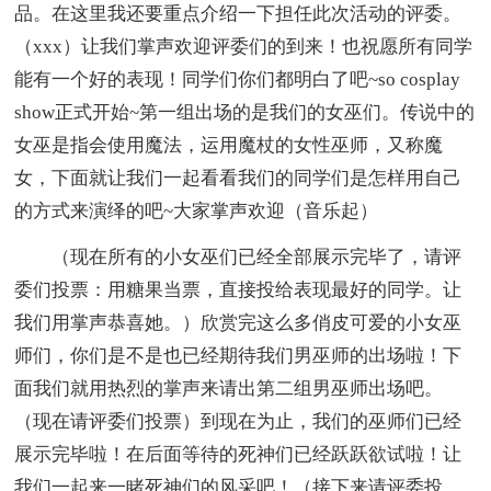
品。在这里我还要重点介绍一下担任此次活动的评委。
（xxx）让我们掌声欢迎评委们的到来！也祝愿所有同学
能有一个好的表现！同学们你们都明白了吧~so cosplay
show正式开始~第一组出场的是我们的女巫们。传说中的
女巫是指会使用魔法，运用魔杖的女性巫师，又称魔
女，下面就让我们一起看看我们的同学们是怎样用自己
的方式来演绎的吧~大家掌声欢迎（音乐起）
（现在所有的小女巫们已经全部展示完毕了，请评
委们投票：用糖果当票，直接投给表现最好的同学。让
我们用掌声恭喜她。）欣赏完这么多俏皮可爱的小女巫
师们，你们是不是也已经期待我们男巫师的出场啦！下
面我们就用热烈的掌声来请出第二组男巫师出场吧。
（现在请评委们投票）到现在为止，我们的巫师们已经
展示完毕啦！在后面等待的死神们已经跃跃欲试啦！让
我们一起来一睹死神们的风采吧！（接下来请评委投