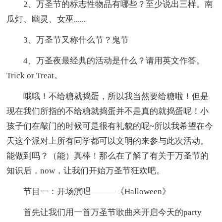
2、万圣节的标志性物品有哪些？至少说出三样。南
瓜灯、幽灵、女巫......
3、万圣节又称什么节？鬼节
4、万圣夜最经典的活动是什么？请用英文作答。
Trick or Treat。
哦哦！不给糖就捣蛋，所以我当然要给糖啦！但是
现在我们所指的不给糖就捣蛋并不是真的就捣蛋呢！小
孩子们在敲门的时候可是很有礼貌的呢~所以我希望在今
天这个派对上所有同学都可以文明的来参与此次活动。
能做到吗？（能）真棒！那么在了解了有关于万圣节的
知识后，now，让我们开始万圣节狂欢吧。
节目一：开场演唱———《Halloween》
首先让我们用一首万圣节歌曲来开启今天的party