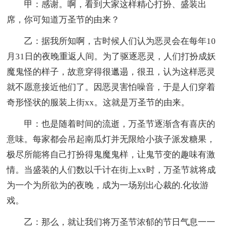
甲：感谢。啊，看到大家这样精心打扮、盛装出
席，你可知道万圣节的由来？
乙：据我所知啊，古时候人们认为恶灵会在每年10
月31日的夜晚重返人间。为了驱逐恶灵，人们打扮成妖
魔鬼怪的样子，故意穿得很邋遢，很丑，认为这样恶灵
就不愿意接近他们了。因恶灵害怕噪音，于是人们穿着
奇形怪状的服装上街xx。这就是万圣节的由来。
甲：也是随着时间的流逝，万圣节逐渐含有喜庆的
意味。每家都会吊起南瓜灯并无限给小孩子派发糖果，
极尽所能将自己打扮得鬼魔鬼样，让鬼节变的趣味有激
情。当盛装的人们数以千计在街上xx时，万圣节就将成
为一个为所欲为的夜晚，成为一场别出心裁的.化妆游
戏。
乙：那么，就让我们将万圣节浓郁的节日气息一一