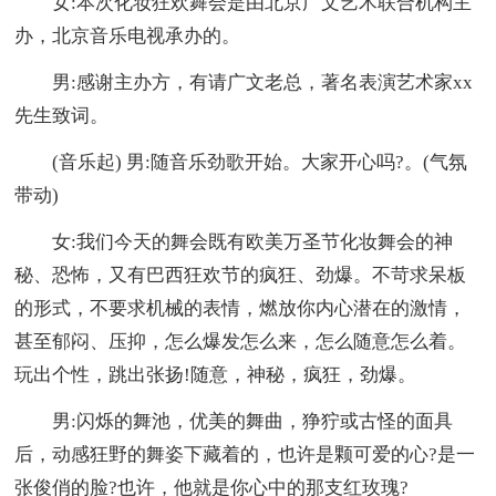
女:本次化妆狂欢舞会是由北京广文艺术联合机构主
办，北京音乐电视承办的。
男:感谢主办方，有请广文老总，著名表演艺术家xx
先生致词。
(音乐起) 男:随音乐劲歌开始。大家开心吗?。(气氛
带动)
女:我们今天的舞会既有欧美万圣节化妆舞会的神
秘、恐怖，又有巴西狂欢节的疯狂、劲爆。不苛求呆板
的形式，不要求机械的表情，燃放你内心潜在的激情，
甚至郁闷、压抑，怎么爆发怎么来，怎么随意怎么着。
玩出个性，跳出张扬!随意，神秘，疯狂，劲爆。
男:闪烁的舞池，优美的舞曲，狰狞或古怪的面具
后，动感狂野的舞姿下藏着的，也许是颗可爱的心?是一
张俊俏的脸?也许，他就是你心中的那支红玫瑰?