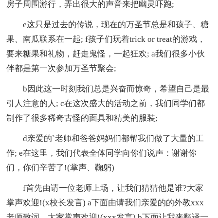
房子周围游行，弄出很大的声音来把幽灵吓跑;
e这只是过去的传说，现在的万圣节总是和孩子、糖
果、南瓜联系在一起; f孩子们玩着trick or treat的游戏，
要来糖果和礼物，赶走鬼怪，一起狂欢; a我们很多小伙
伴都是第一次参加万圣节聚会;
b因此这一时刻我们总是兴奋而惊奇，希望自己是最
引人注意的人; c在这次盛大的活动之前，我们同学们都
制作了很多稀奇古怪的面具和精美的服装;
d亲爱的`老师和爸爸妈妈们都帮我们做了大量的工
作; e在这里，我们代表全体同学向你们说声：谢谢你
们，你们辛苦了!(掌声、鞠躬)
f首先由请一位老师上场，让我们猜猜他是谁?大家
掌声欢迎!(x校长发言) a下面由请我们亲爱的的外教xxx
老师致词，大家掌声欢迎!(xxx发言) b下面让我来翻译一