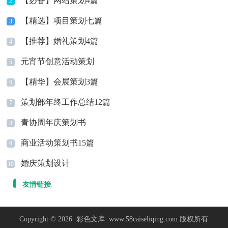
【必备】网站策划4篇
2
【精选】项目策划七篇
3
【推荐】婚礼策划4篇
4
元宵节创意活动策划
5
【精华】会展策划3篇
6
策划部年终工作总结12篇
7
青协周年庆策划书
8
商业活动策划书15篇
9
婚庆策划设计
10
友情链接
:
Copyright © 2026
彩色文库
www.58caiseliqing.com 版权所有