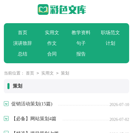
首页
实用文
教学资料
职场范文
演讲致辞
作文
句子
计划
总结
合同
报告
>
>
当前位置：
首页
实用文
策划
策划
促销活动策划(15篇)
2026-07-10
【必备】网站策划4篇
2026-07-02