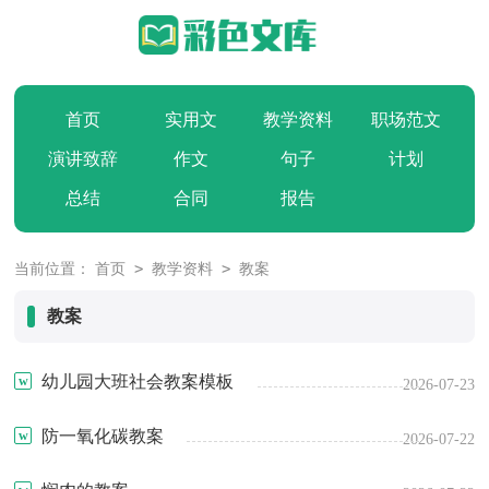
首页
实用文
教学资料
职场范文
演讲致辞
作文
句子
计划
总结
合同
报告
>
>
当前位置：
首页
教学资料
教案
教案
幼儿园大班社会教案模板
2026-07-23
防一氧化碳教案
2026-07-22