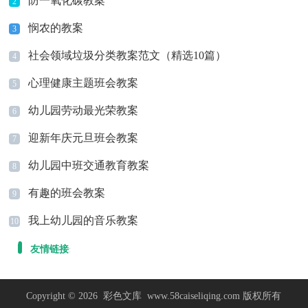
防一氧化碳教案
2
悯农的教案
3
社会领域垃圾分类教案范文（精选10篇）
4
心理健康主题班会教案
5
幼儿园劳动最光荣教案
6
迎新年庆元旦班会教案
7
幼儿园中班交通教育教案
8
有趣的班会教案
9
我上幼儿园的音乐教案
10
友情链接
:
Copyright © 2026
彩色文库
www.58caiseliqing.com 版权所有