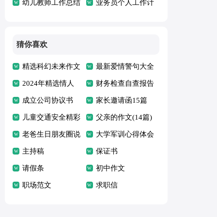
划
幼儿教师工作总结
总结
业务员个人工作计
划
猜你喜欢
精选科幻未来作文
最新爱情警句大全
五篇
2024年精选情人
（精选80句）
财务检查自查报告
的语录汇编99句
成立公司协议书
家长邀请函15篇
儿童交通安全精彩
（精）
父亲的作文(14篇)
演讲稿（精选9
老爸生日朋友圈说
大学军训心得体会
篇）
说
主持稿
(集锦15篇)
保证书
请假条
初中作文
职场范文
求职信