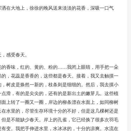
挥洒在大地上，徐徐的晚风送来淡淡的花香，深吸一口气
天，感受春天。
花的香味，红的、黄的、粉的……我闭上眼睛，用手把一朵
黏的，花蕊是香香的，这些都是春天。接着，我又去触摸一
的，树皮是焕然一新的，枝条则是细细的。然后，我去摸小
一点滑，有的是尖尖的，还有的是新出土的嫩芽儿。这些植
湖面上转了一圈又一圈，岸边的柳条漂在水面上，如同柳树
长在水里的，尽管生存环境十分的不好，但是这几棵树还是
，但是不能缺少春天。岸上的孔雀，它已经换了很多次羽毛
没有变。我把手伸进水里，水冰冰的，十分的凉爽。水流在