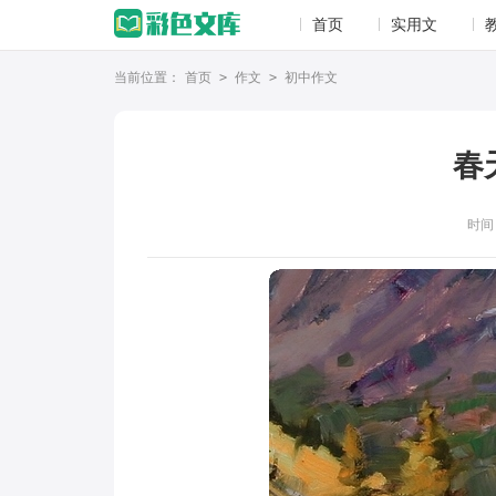
首页
实用文
当前位置：
首页
>
作文
>
初中作文
春
时间：2