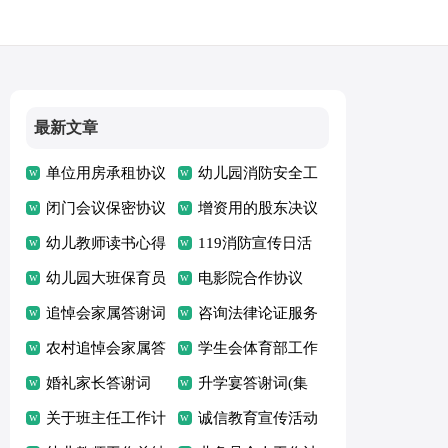
最新文章
单位用房承租协议
幼儿园消防安全工
通用
闭门会议保密协议
作计划
增资用的股东决议
幼儿教师读书心得
119消防宣传日活
体会
幼儿园大班保育员
动总结(15篇)
电影院合作协议
工作总结
追悼会家属答谢词
咨询法律论证服务
(15篇)
农村追悼会家属答
协议
学生会体育部工作
谢词
婚礼家长答谢词
总结
升学宴答谢词(集
(15篇)
关于班主任工作计
锦15篇)
诚信教育宣传活动