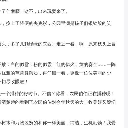
伸了伸懒腰，这不，出来玩耍来了。
衣，换上了轻便的夹克衫，公园里满是孩子们银铃般的笑
枝头，多了几颗绿绿的东西。走近一看，啊！原来枝头上冒
开放：白的似雪；粉的似霞；红的似火；黄的赛金……一阵
位优雅的芭蕾舞演员，再仔细一看，更像一位位美丽的少
一切尽收眼底！
是一个播种的好时节。不信？你看，农民伯伯正在播种呢！
清清楚楚的看到了农民伯伯对今年秋天的大丰收美好又殷切
草树木和万物装扮的和你一样美丽，纯洁，生机勃勃！我爱