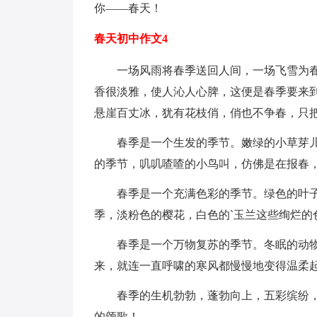
你——春天！
春天初中作文4
一场风雨将春季送回人间，一场飞雪为
香很淡雅，使人沁人心脾，这便是春季要来
悬崖百丈冰，犹有花枝俏，俏也不争春，只
春季是一个生发的季节。嫩绿的小草芽
的季节，叽叽喳喳的小鸟叫，仿佛是在报春
春季是一个充满色彩的季节。绿色的叶
季，淡粉色的樱花，白色的`玉兰这些绚烂的
春季是一个万物复苏的季节。冬眠的动
来，就连一直呼啸的寒风都慢慢地变得温柔
春季的生机勃勃，蓬勃向上，五彩缤纷
的颂歌！