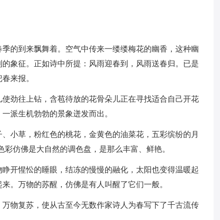
春季的到来飘舞着。空气中传来一缕缕梅花的幽香，这种幽
到的象征。正如诗中所提：风雨迎春到，风雨送春归。已是
把春来报。
儿使劲往上钻，含苞待放的花骨朵儿正在寻找适合自己开花
，一派生机勃勃的景象迸发而出。
子、小草，粉红色的桃花，金黄色的油菜花，五彩缤纷的月
色彩仿佛是大自然的调色盘，是那么丰富、鲜艳。
物睁开惺忪的睡眼，结冻的慢慢的融化，太阳也变得温暖起
起来。万物的苏醒，仿佛是有人叫醒了它们一般。
，万物复苏，使从古至今无数作家诗人为春写下了千古流传