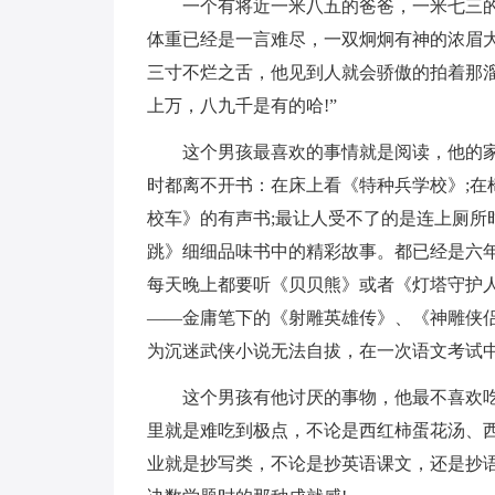
一个有将近一米八五的爸爸，一米七三
体重已经是一言难尽，一双炯炯有神的浓眉
三寸不烂之舌，他见到人就会骄傲的拍着那溜
上万，八九千是有的哈!”
这个男孩最喜欢的事情就是阅读，他的
时都离不开书：在床上看《特种兵学校》;在
校车》的有声书;最让人受不了的是连上厕所
跳》细细品味书中的精彩故事。都已经是六
每天晚上都要听《贝贝熊》或者《灯塔守护
——金庸笔下的《射雕英雄传》、《神雕侠
为沉迷武侠小说无法自拔，在一次语文考试
这个男孩有他讨厌的事物，他最不喜欢
里就是难吃到极点，不论是西红柿蛋花汤、
业就是抄写类，不论是抄英语课文，还是抄语