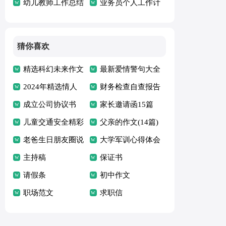
划
幼儿教师工作总结
总结
业务员个人工作计
划
猜你喜欢
精选科幻未来作文
最新爱情警句大全
五篇
2024年精选情人
（精选80句）
财务检查自查报告
的语录汇编99句
成立公司协议书
家长邀请函15篇
儿童交通安全精彩
（精）
父亲的作文(14篇)
演讲稿（精选9
老爸生日朋友圈说
大学军训心得体会
篇）
说
主持稿
(集锦15篇)
保证书
请假条
初中作文
职场范文
求职信