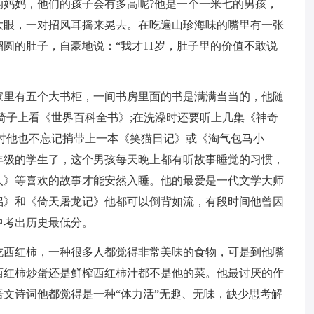
的妈妈，他们的孩子会有多高呢?他是一个一米七的男孩，
大眼，一对招风耳摇来晃去。在吃遍山珍海味的嘴里有一张
圆的肚子，自豪地说：“我才11岁，肚子里的价值不敢说
家里有五个大书柜，一间书房里面的书是满满当当的，他随
椅子上看《世界百科全书》;在洗澡时还要听上几集《神奇
时他也不忘记捎带上一本《笑猫日记》或《淘气包马小
年级的学生了，这个男孩每天晚上都有听故事睡觉的习惯，
人》等喜欢的故事才能安然入睡。他的最爱是一代文学大师
侣》和《倚天屠龙记》他都可以倒背如流，有段时间他曾因
中考出历史最低分。
吃西红柿，一种很多人都觉得非常美味的食物，可是到他嘴
西红柿炒蛋还是鲜榨西红柿汁都不是他的菜。他最讨厌的作
文诗词他都觉得是一种“体力活”无趣、无味，缺少思考解