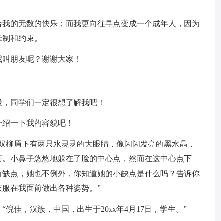
给我的无数的快乐；而我更向往早点变成一个成年人，因为
牵制和约束。
我叫朋友呢？谢谢大家！
级，同学们一定很想了解我吧！
介绍一下我的容貌吧！
一双柳眉下有两只水灵灵的大眼睛，像闪闪发亮的黑水晶，
面。小鼻子悠悠地躲在了脸的中心点，然而在这中心点下
有缺点，她也不例外，你知道她的小缺点是什么吗？告诉你
服在我面前做出各种姿势。”
倪佳，汉族，中国，出生于20xx年4月17日，学生。”