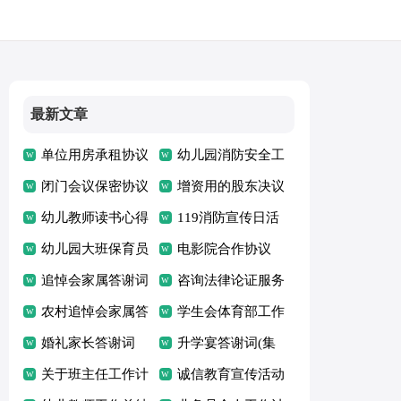
最新文章
单位用房承租协议
幼儿园消防安全工
通用
闭门会议保密协议
作计划
增资用的股东决议
幼儿教师读书心得
119消防宣传日活
体会
幼儿园大班保育员
动总结(15篇)
电影院合作协议
工作总结
追悼会家属答谢词
咨询法律论证服务
(15篇)
农村追悼会家属答
协议
学生会体育部工作
谢词
婚礼家长答谢词
总结
升学宴答谢词(集
(15篇)
关于班主任工作计
锦15篇)
诚信教育宣传活动