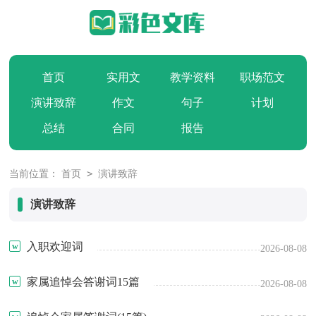
首页
实用文
教学资料
职场范文
演讲致辞
作文
句子
计划
总结
合同
报告
>
当前位置：
首页
演讲致辞
演讲致辞
入职欢迎词
2026-08-08
家属追悼会答谢词15篇
2026-08-08