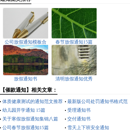
公司放假通知模板合
春节放假通知15篇
集10篇
放假通知书
清明放假通知优秀
【催款通知】相关文章：
体质健康测试的通知范文推荐
最新版公司处罚通知书格式范
幼儿园开学通知 15篇
文大全
受理通知书
关于寒假放假通知集锦八篇
交付通知书
公司春节放假通知15篇
雪天上下班安全通知