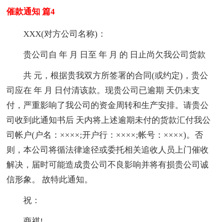
催款通知 篇4
XXX(对方公司名称)：
贵公司自 年 月 日至 年 月 的 日止尚欠我公司货款
共 元，根据贵我双方所签署的合同(或约定)，贵公
司应在 年 月 日付清该款。现贵公司已逾期 天仍未支
付，严重影响了我公司的资金周转和生产安排。请贵公
司收到此通知书后 天内将上述逾期未付的货款汇付我公
司帐户(户名：××××;开户行：××××;帐号：××××)。否
则，本公司将循法律途径或委托相关追收人员上门催收
解决，届时可能造成贵公司不良影响并将有损贵公司诚
信形象。 故特此通知。
祝：
商祺!